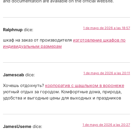
and documentation are available on the official website.
1 de mayo de 2026 a las 18:57
Ralphnup
dice:
шкаф на заказ от производителя
изготовление шкафов по
индивидуальным размерам
1 de mayo de 2026 a las 20:11
Jamescab
dice:
Хочешь отдохнуть?
корпоратив с шашлыком в воронеже
уютный отдых за городом. Комфортные дома, природа,
удобства и выгодные цены для выходных и праздников
1 de mayo de 2026 a las 20:27
JamesUseme
dice: