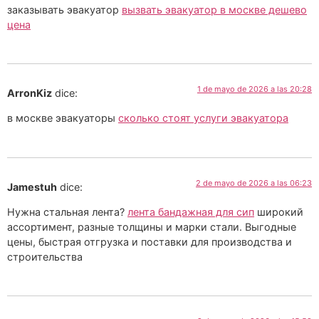
заказывать эвакуатор
вызвать эвакуатор в москве дешево
цена
1 de mayo de 2026 a las 20:28
ArronKiz
dice:
в москве эвакуаторы
сколько стоят услуги эвакуатора
2 de mayo de 2026 a las 06:23
Jamestuh
dice:
Нужна стальная лента?
лента бандажная для сип
широкий
ассортимент, разные толщины и марки стали. Выгодные
цены, быстрая отгрузка и поставки для производства и
строительства