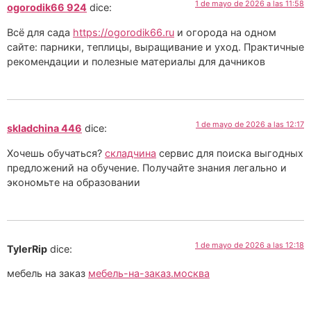
1 de mayo de 2026 a las 11:58
ogorodik66 924
dice:
Всё для сада
https://ogorodik66.ru
и огорода на одном
сайте: парники, теплицы, выращивание и уход. Практичные
рекомендации и полезные материалы для дачников
1 de mayo de 2026 a las 12:17
skladchina 446
dice:
Хочешь обучаться?
складчина
сервис для поиска выгодных
предложений на обучение. Получайте знания легально и
экономьте на образовании
1 de mayo de 2026 a las 12:18
TylerRip
dice:
мебель на заказ
мебель-на-заказ.москва