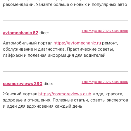
рекомендации. Узнайте больше о новых и популярных авто
1 de mayo de 2026 a las 10:00
avtomechanic 62
dice:
Автомобильный портал
https://avtomechanic.ru
ремонт,
обслуживание и диагностика. Практические советы,
лайфхаки и полезная информация для водителей
1 de mayo de 2026 a las 10:06
cosmoreviews 280
dice:
Женский портал
https://cosmoreviews.club
мода, красота,
здоровье и отношения. Полезные статьи, советы экспертов
и идеи для вдохновения каждый день