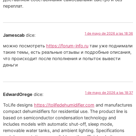
переплат.
1 de mayo de 2026 a las 18:36
Jamescab
dice:
можно посмотреть
https://forum-info.ru
там уже поднимали
такие темы, есть реальные отзывы и подробные описания,
что происходит после пополнения и попыток вывести
деньги
1 de mayo de 2026 a las 18:37
EdwardOrege
dice:
ToLife designs
https://tolifedehumidifier.com
and manufactures
compact dehumidifiers for residential use. The product line is
based on semiconductor condensation technology and
includes models with automatic shut-off, sleep mode,
removable water tanks, and ambient lighting. Specifications