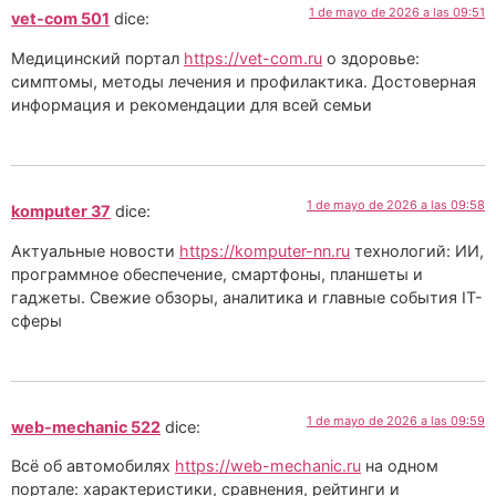
1 de mayo de 2026 a las 09:51
vet-com 501
dice:
Медицинский портал
https://vet-com.ru
о здоровье:
симптомы, методы лечения и профилактика. Достоверная
информация и рекомендации для всей семьи
1 de mayo de 2026 a las 09:58
komputer 37
dice:
Актуальные новости
https://komputer-nn.ru
технологий: ИИ,
программное обеспечение, смартфоны, планшеты и
гаджеты. Свежие обзоры, аналитика и главные события IT-
сферы
1 de mayo de 2026 a las 09:59
web-mechanic 522
dice:
Всё об автомобилях
https://web-mechanic.ru
на одном
портале: характеристики, сравнения, рейтинги и