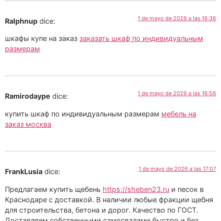
1 de mayo de 2026 a las 16:36
Ralphnup
dice:
шкафы купе на заказ
заказать шкаф по индивидуальным
размерам
1 de mayo de 2026 a las 16:56
Ramirodaype
dice:
купить шкаф по индивидуальным размерам
мебель на
заказ москва
1 de mayo de 2026 a las 17:07
FrankLusia
dice:
Предлагаем купить щебень
https://sheben23.ru
и песок в
Краснодаре с доставкой. В наличии любые фракции щебня
для строительства, бетона и дорог. Качество по ГОСТ.
Доставляем собственными самосвалами быстро и без